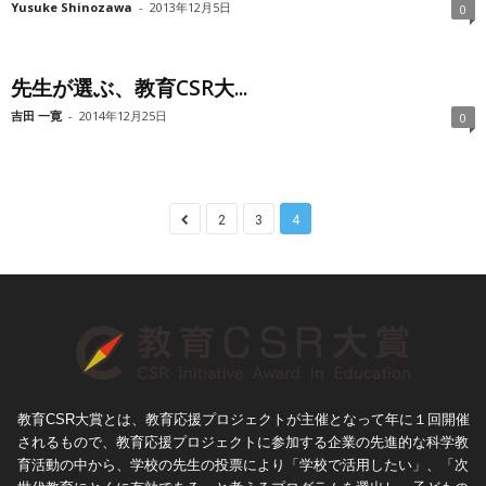
Yusuke Shinozawa
-
2013年12月5日
0
先生が選ぶ、教育CSR大...
吉田 一寛
-
2014年12月25日
0
2
3
4
教育CSR大賞とは、教育応援プロジェクトが主催となって年に１回開催
されるもので、教育応援プロジェクトに参加する企業の先進的な科学教
育活動の中から、学校の先生の投票により「学校で活用したい」、「次