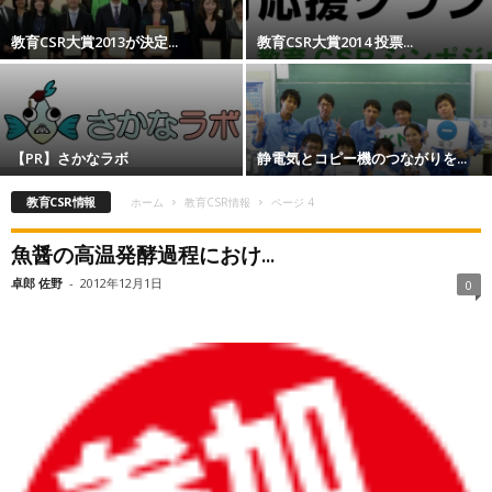
教育CSR大賞2013が決定...
教育CSR大賞2014 投票...
【PR】さかなラボ
静電気とコピー機のつながりを...
教育CSR情報
ホーム
教育CSR情報
ページ 4
魚醤の高温発酵過程におけ...
卓郎 佐野
-
2012年12月1日
0