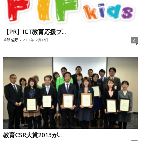
【PR】ICT教育応援プ...
卓郎 佐野
-
2011年12月12日
0
教育CSR大賞2013が...