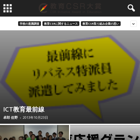
学校の意識調査
教育CSRに関するニュース
教育CSR取り組み企業の思い
ICT教育最前線
卓郎 佐野
-
2013年10月23日