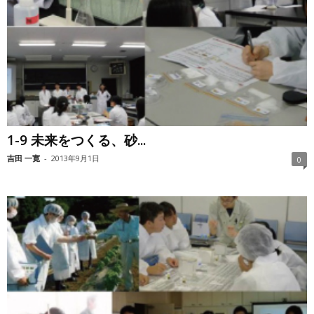
1-9 未来をつくる、砂...
吉田 一寛
-
2013年9月1日
0