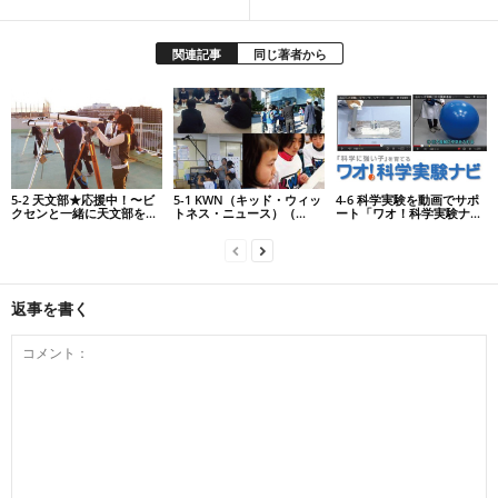
関連記事
同じ著者から
5-2 天文部★応援中！〜ビ
5-1 KWN（キッド・ウィッ
4-6 科学実験を動画でサポ
クセンと一緒に天文部を...
トネス・ニュース）（...
ート「ワオ！科学実験ナ...
返事を書く