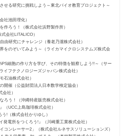
させる研究に挑戦しよう～東北バイオ教育プロジェクト～
会社池田理化）
を作ろう！（株式会社浜野製作所）
式会社LITALICO）
み自由研究にチャレンジ（養老乃瀧株式会社）
界をのぞいてみよう～（ライカマイクロシステムズ株式会
戦!iPS細胞の作り方を学び、その特徴を観察しよう!!～（サー
 ライフテクノロジーズジャパン株式会社）
モ石油株式会社）
の開催（公益財団法人日本数学検定協会）
株式会社）
なろう！（沖縄特産販売株式会社）
』（UCC上島珈琲株式会社）
ろう!（株式会社かりゆし）
マイ発電所をつくろう!』（川崎重工業株式会社）
イコンレーサー2」（株式会社ルネサスソリューションズ）