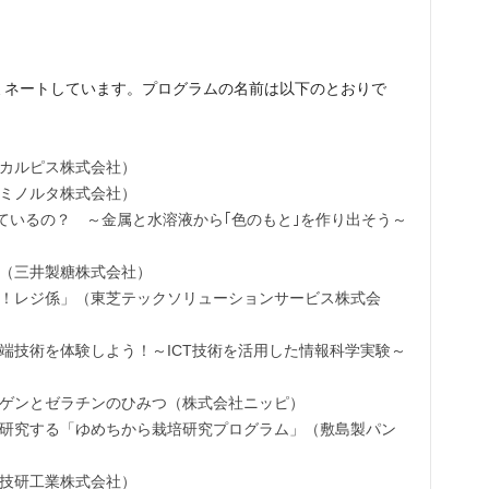
ノミネートしています。プログラムの名前は以下のとおりで
カルピス株式会社）
ミノルタ株式会社）
きているの？ ～金属と水溶液から｢色のもと｣を作り出そう～
（三井製糖株式会社）
！レジ係」（東芝テックソリューションサービス株式会
端技術を体験しよう！～ICT技術を活用した情報科学実験～
ゲンとゼラチンのひみつ（株式会社ニッピ）
研究する「ゆめちから栽培研究プログラム」（敷島製パン
技研工業株式会社）