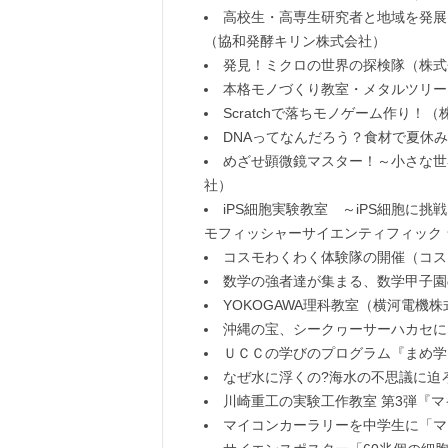
高校生・高専生研究者と地域を発展
（協和発酵キリン株式会社）
発見！ミクロの世界の探検隊（株式
本格モノづくり教室・メタルツリー
Scratchで落ちモノゲーム作り！（株
DNAってなんだろう？食材で夏休
めざせ顕微鏡マスター！～小さな世
社）
iPS細胞実験教室 ～iPS細胞に挑
モフィッシャーサイエンティフィック
コスモわくわく体験隊の開催（コス
数学の強者達が集まる、数学甲子園
YOKOGAWA理科教室（横河電機
沖縄の宝、シークヮーサーハカセに
ＵＣＣの学びのプログラム『まめ学
なぜ水に浮くの?海水の不思議に迫
川崎重工の実験工作教室 第3弾『
マイコンカーラリーを中学生に「マ