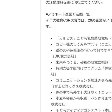
の活動理解促進にお役立てください。
■ノミネート企業と活動一覧
今年の教育CSR大賞では、28の企業が
す。
「カルピス」こども乳酸菌研究所（
コピー機のしくみを学ぼう（コニカ
絵の具や色鉛筆の”色”って何でで
（DIC株式会社）
未来をつくる、砂糖の研究に挑戦！
特別支援学級向けプログラム「体験
社）
コミュニケーションを加速させる先
（富士ゼロックス株式会社）
体の中でも外でも大活やく！コラー
小麦を播種から収穫、パン作りまで
株式会社）
子どもアイディアコンテスト（本田