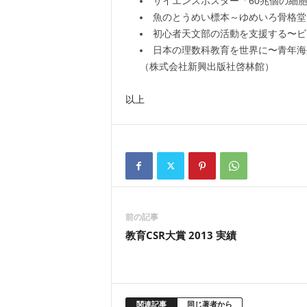
サイエンスポスター「60兆個の細
魚のとうめい標本～ゆめいろ骨格堂
初心者天文部の活動を支援する〜ビ
日本の理数科教育を世界に〜青年海
（株式会社新興出版社啓林館）
以上
前の記事
教育CSR大賞 2013 実績
関連記事
同じ著者から