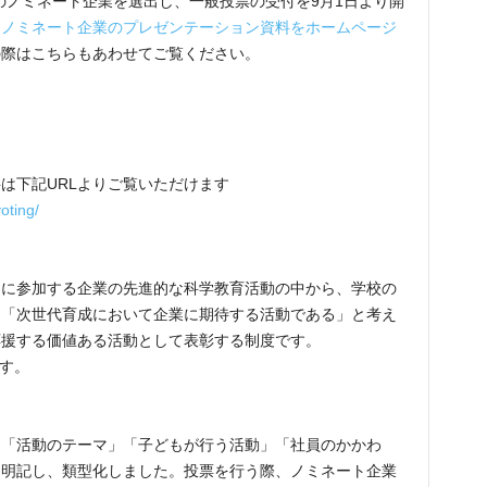
4のノミネート企業を選出し、一般投票の受付を9月1日より開
、
ノミネート企業のプレゼンテーション資料をホームページ
の際はこちらもあわせてご覧ください。
は下記URLよりご覧いただけます
oting/
トに参加する企業の先進的な科学教育活動の中から、学校の
、「次世代育成において企業に期待する活動である」と考え
応援する価値ある活動として表彰する制度です。
ます。
、「活動のテーマ」「子どもが行う活動」「社員のかかわ
を明記し、類型化しました。投票を行う際、ノミネート企業