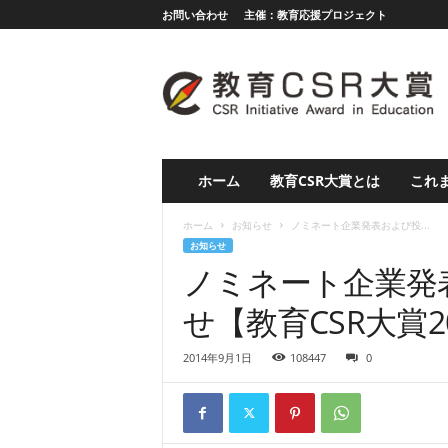
お問い合わせ
主催：教育応援プロジェクト
教
育
応
援
グ
ラ
ン
ホーム
教育CSR大賞とは
これま
プ
リ
ホーム
お知らせ
ノミネート企業発表および投...
（
お知らせ
旧
ノミネート企業発
教
育
せ【教育CSR大賞2
C
S
2014年9月1日
108447
0
R
大
賞
）