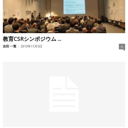
教育CSRシンポジウム ...
吉田 一寛
-
2013年11月5日
0