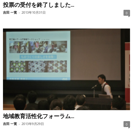
投票の受付を終了しました...
吉田 一寛
-
2013年10月31日
0
地域教育活性化フォーラム...
吉田 一寛
-
2013年9月29日
0