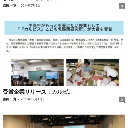
吉田 一寛
-
2014年7月2日
0
受賞企業リリース：カルピ...
吉田 一寛
-
2013年12月17日
0