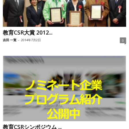
教育CSR大賞 2012...
吉田 一寛
-
2014年7月2日
0
教育CSRシンポジウム ...