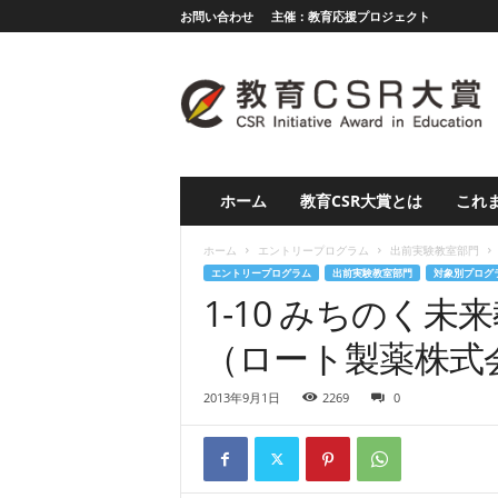
お問い合わせ
主催：教育応援プロジェクト
教
育
応
援
グ
ラ
ン
ホーム
教育CSR大賞とは
これま
プ
リ
ホーム
エントリープログラム
出前実験教室部門
（
エントリープログラム
出前実験教室部門
対象別プログ
旧
1-10 みちのく
教
育
（ロート製薬株式
C
S
2013年9月1日
2269
0
R
大
賞
）