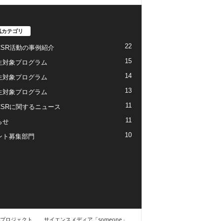
気カテゴリ
22
CSR活動の事例紹介
15
生対象プログラム
14
生対象プログラム
13
生対象プログラム
11
CSRに関するニュース
11
らせ
10
ント募集部門
プロジェクト
サイエンスメディア「someone」