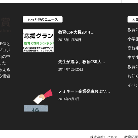
もっと他のニュース
人
教育
教育CSR大賞2014 ...
小学
2015年1月20日
主催と
高校
プロジ
動の中
中学
先生が選ぶ、教育CSR大...
した
教育
2014年12月25日
考える
お知
る価値
イベ
ノミネート企業発表および...
2014年9月1日
株式会社リバネス
教育応援