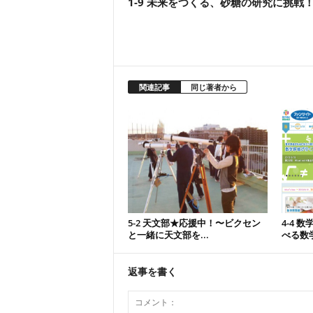
1-9 未来をつくる、砂糖の研究に挑戦
関連記事
同じ著者から
5-2 天文部★応援中！〜ビクセン
4-4 
と一緒に天文部を...
べる数学
返事を書く