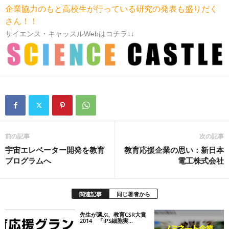
企業協力のもと高校生が行っている研究の発表も盛りだく
さん！！
サイエンス・キャッスルWebはコチラ↓↓
前の記事
次の記事
宇宙エレベーター開発を教育
教育応援企業の思い：新日本
プログラムへ
電工株式会社
関連記事
同じ著者から
先生が選ぶ、教育CSR大賞
2014 「iPS細胞実...