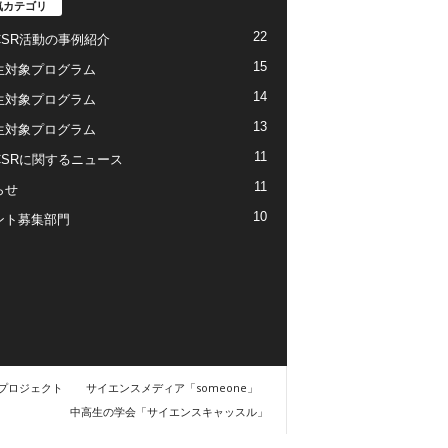
気カテゴリ
22
CSR活動の事例紹介
15
生対象プログラム
14
生対象プログラム
13
生対象プログラム
11
CSRに関するニュース
11
らせ
10
ント募集部門
プロジェクト
サイエンスメディア「someone」
中高生の学会「サイエンスキャッスル」