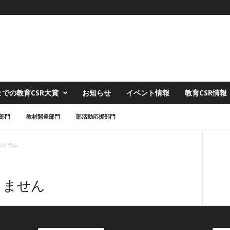
での教育CSR大賞
お知らせ
イベント情報
教育CSR情報
部門
教材開発部門
部活動応援部門
ログラム
りません