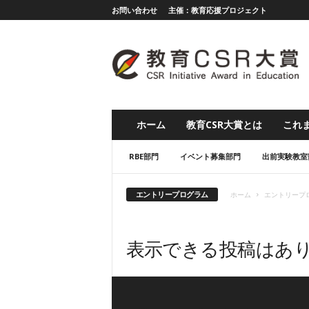
お問い合わせ
主催：教育応援プロジェクト
教
育
応
援
グ
ラ
ン
ホーム
教育CSR大賞とは
これま
プ
リ
RBE部門
イベント募集部門
出前実験教室
（
旧
教
エントリープログラム
ホーム
エントリープ
育
C
S
表示できる投稿はあ
R
大
賞
）