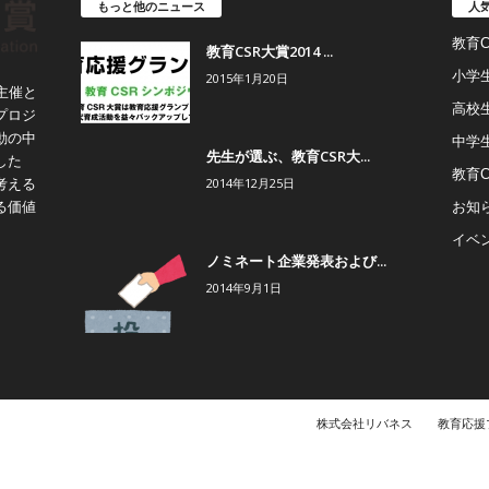
もっと他のニュース
人
教育
教育CSR大賞2014 ...
小学
2015年1月20日
主催と
高校
プロジ
動の中
中学
先生が選ぶ、教育CSR大...
した
教育
2014年12月25日
考える
お知
る価値
イベ
ノミネート企業発表および...
2014年9月1日
株式会社リバネス
教育応援