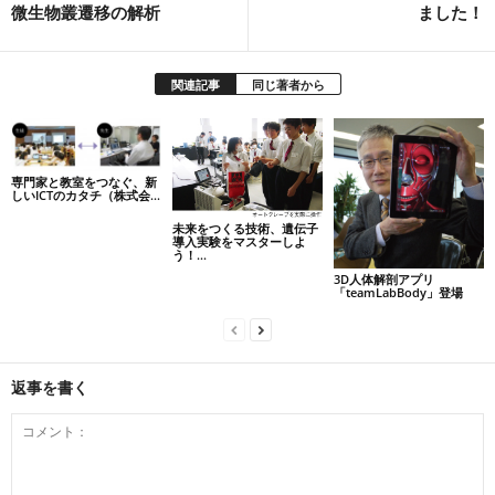
微生物叢遷移の解析
ました！
関連記事
同じ著者から
専門家と教室をつなぐ、新
しいICTのカタチ（株式会...
未来をつくる技術、遺伝子
導入実験をマスターしよ
う！...
3D人体解剖アプリ
「teamLabBody」登場
返事を書く