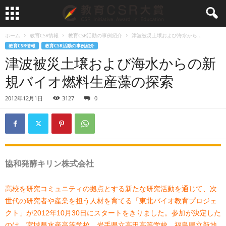
ホーム
教育CSR情報
教育CSR活動の事例紹介
津波被災土壌および海水から...
教育CSR情報
教育CSR活動の事例紹介
津波被災土壌および海水からの新
規バイオ燃料生産藻の探索
2012年12月1日
3127
0
協和発酵キリン株式会社
高校を研究コミュニティの拠点とする新たな研究活動を通じて、次
世代の研究者や産業を担う人材を育てる「東北バイオ教育プロジェ
クト」が2012年10月30日にスタートをきりました。参加が決定した
のは、宮城県水産高等学校、岩手県立高田高等学校、福島県立新地