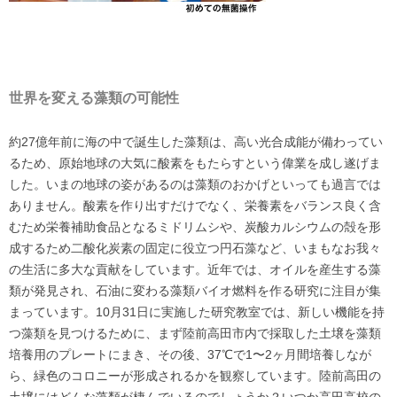
世界を変える藻類の可能性
約27億年前に海の中で誕生した藻類は、高い光合成能が備わってい
るため、原始地球の大気に酸素をもたらすという偉業を成し遂げま
した。いまの地球の姿があるのは藻類のおかげといっても過言では
ありません。酸素を作り出すだけでなく、栄養素をバランス良く含
むため栄養補助食品となるミドリムシや、炭酸カルシウムの殻を形
成するため二酸化炭素の固定に役立つ円石藻など、いまもなお我々
の生活に多大な貢献をしています。近年では、オイルを産生する藻
類が発見され、石油に変わる藻類バイオ燃料を作る研究に注目が集
まっています。10月31日に実施した研究教室では、新しい機能を持
つ藻類を見つけるために、まず陸前高田市内で採取した土壌を藻類
培養用のプレートにまき、その後、37℃で1〜2ヶ月間培養しなが
ら、緑色のコロニーが形成されるかを観察しています。陸前高田の
土壌にはどんな藻類が棲んでいるのでしょうか？いつか高田高校の