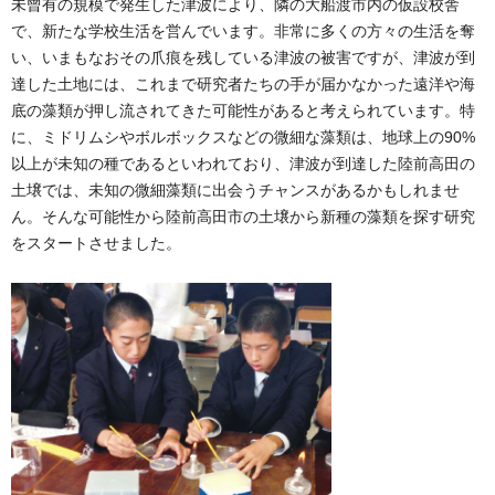
未曾有の規模で発生した津波により、隣の大船渡市内の仮設校舎
で、新たな学校生活を営んでいます。非常に多くの方々の生活を奪
い、いまもなおその爪痕を残している津波の被害ですが、津波が到
達した土地には、これまで研究者たちの手が届かなかった遠洋や海
底の藻類が押し流されてきた可能性があると考えられています。特
に、ミドリムシやボルボックスなどの微細な藻類は、地球上の90%
以上が未知の種であるといわれており、津波が到達した陸前高田の
土壌では、未知の微細藻類に出会うチャンスがあるかもしれませ
ん。そんな可能性から陸前高田市の土壌から新種の藻類を探す研究
をスタートさせました。