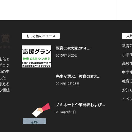
もっと他のニュース
人
教育
教育CSR大賞2014 ...
小学
2015年1月20日
主催と
高校
プロジ
動の中
中学
先生が選ぶ、教育CSR大...
した
教育
2014年12月25日
考える
お知
る価値
イベ
ノミネート企業発表および...
2014年9月1日