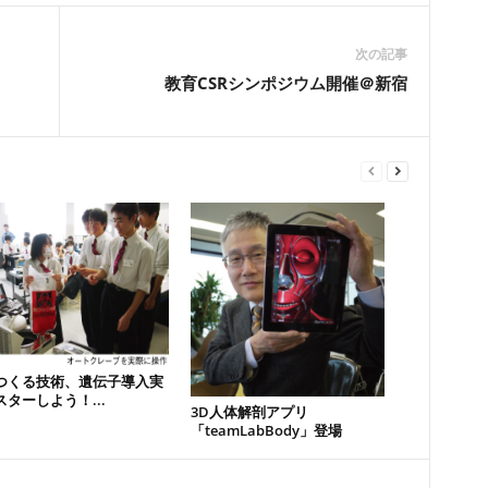
次の記事
教育CSRシンポジウム開催＠新宿
つくる技術、遺伝子導入実
ターしよう！...
3D人体解剖アプリ
「teamLabBody」登場