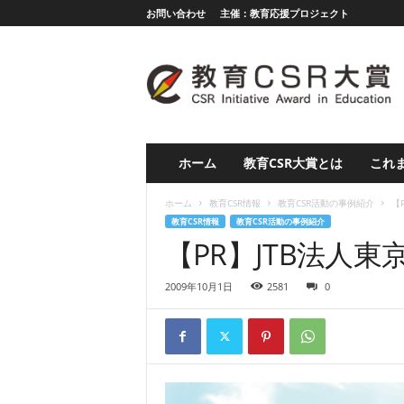
お問い合わせ
主催：教育応援プロジェクト
教
育
応
援
グ
ラ
ン
ホーム
教育CSR大賞とは
これま
プ
リ
ホーム
教育CSR情報
教育CSR活動の事例紹介
【
（
教育CSR情報
教育CSR活動の事例紹介
旧
【PR】JTB法人東
教
育
2009年10月1日
2581
0
C
S
R
大
賞
）