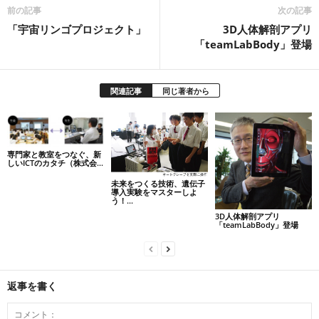
前の記事
次の記事
「宇宙リンゴプロジェクト」
3D人体解剖アプリ
「teamLabBody」登場
関連記事
同じ著者から
専門家と教室をつなぐ、新
しいICTのカタチ（株式会...
未来をつくる技術、遺伝子
導入実験をマスターしよ
う！...
3D人体解剖アプリ
「teamLabBody」登場
返事を書く